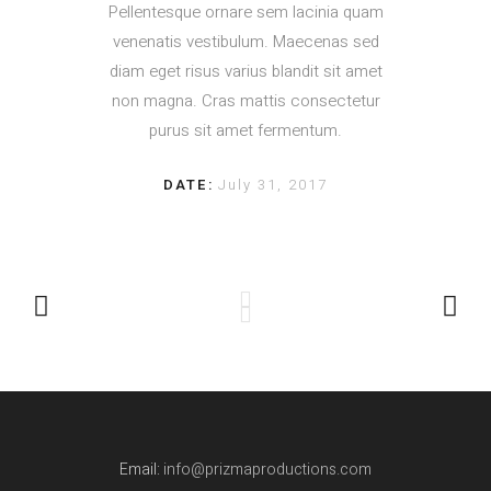
Pellentesque ornare sem lacinia quam
venenatis vestibulum. Maecenas sed
diam eget risus varius blandit sit amet
non magna. Cras mattis consectetur
purus sit amet fermentum.
DATE:
July 31, 2017
Email:
info@prizmaproductions.com