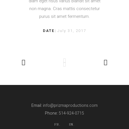
diam eget risus varius blandit sit amet
non magna. Cras mattis consectetur
purus sit amet fermentum.
DATE:
July 31, 2017
Email:
info@prizmaproductions.com
Phone:
514-924-0715
FB.
IN.