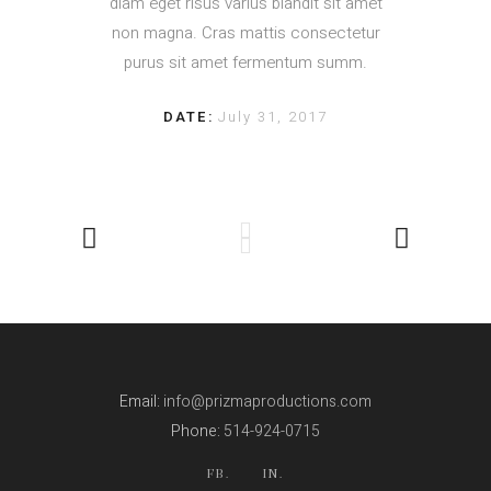
diam eget risus varius blandit sit amet
non magna. Cras mattis consectetur
purus sit amet fermentum summ.
DATE:
July 31, 2017
Email:
info@prizmaproductions.com
Phone:
514-924-0715
FB.
IN.