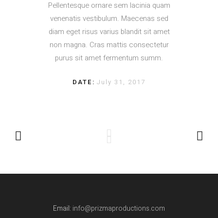
Pellentesque ornare sem lacinia quam
venenatis vestibulum. Maecenas sed
diam eget risus varius blandit sit amet
non magna. Cras mattis consectetur
purus sit amet fermentum summ.
DATE:
July 31, 2017
Email:
info@prizmaproductions.com